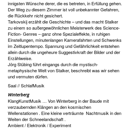
innigsten Wünsche derer, die es betreten, in Erfüllung gehen.
Der Weg zu diesem Zimmer ist voll unbekannter Gefahren,
die Rückkehr nicht gesichert.
Tarkovskij erzählt die Geschichte – und das macht Stalker
zu einem so außergewöhnlichen Meisterwerk des Science-
Fiction- Genres – ganz ohne Spezialeffekte, in ruhigen
Einstellungen, minutenlangen Kamerafahrten und Schwenks
im Zeitlupentempo. Spannung und Gefährlichkeit entstehen
allein durch die ungeheure Suggestivkraft der Bilder und der
Erzählweise.
Jörg Stübing führt eingangs durch die mystisch-
metaphysische Welt von Stalker, beschreibt was wir sehen
und vermuten dürfen.
Saal // SchlafMusik
Winterberg
KlangKunstMusik … Von Winterberg in der Baude mit
verzaubernden Klängen an den kosmischen
Wellenstationen . Eine kleine verträumte Nachtmusik in den
Weiten der Schneelandschaft .
Ambient / Elektronik / Experiment