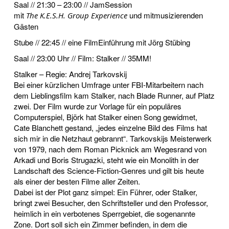
Saal // 21:30 – 23:00 // JamSession
mit
und mitmusizierenden
The K.E.S.H. Group Experience
Gästen
Stube // 22:45 // eine FilmEinführung mit Jörg Stübing
Saal // 23:00 Uhr // Film: Stalker // 35MM!
Stalker – Regie: Andrej Tarkovskij
Bei einer kürzlichen Umfrage unter FBI-Mitarbeitern nach
dem Lieblingsfilm kam Stalker, nach Blade Runner, auf Platz
zwei. Der Film wurde zur Vorlage für ein populäres
Computerspiel, Björk hat Stalker einen Song gewidmet,
Cate Blanchett gestand, „jedes einzelne Bild des Films hat
sich mir in die Netzhaut gebrannt“. Tarkovskijs Meisterwerk
von 1979, nach dem Roman Picknick am Wegesrand von
Arkadi und Boris Strugazki, steht wie ein Monolith in der
Landschaft des Science-Fiction-Genres und gilt bis heute
als einer der besten Filme aller Zeiten.
Dabei ist der Plot ganz simpel: Ein Führer, oder Stalker,
bringt zwei Besucher, den Schriftsteller und den Professor,
heimlich in ein verbotenes Sperrgebiet, die sogenannte
Zone. Dort soll sich ein Zimmer befinden, in dem die