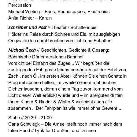
Percussion
Michael Wieting – Bass, Soundscapes, Electronics
Anita Richter – Kanun
// Theater / Schattenspiel
Schreiber und Post
Hölderlins Reise durch Schnee und Eis, mit ausgiebigen
Originaltexten durchbrochen von Licht und Schatten
// Geschichten, Gedichte & Gesang:
Michael Čech
Böhmische Dörfer verstehen Bahnhof
Vorsicht bei Einfahrt des Zuges .. Wir begrüßen die
zusteigenden Fahrgäste höchstpersönlich auf der Fahrt von
Zsch.. nach Č.. Im ersten Abteil können Sie einen Schatz in
Prag mit suchen helfen, im zweiten einem mährischen
Dichter lauschen, der an einem Tag zuvor kommend vom
Licht dieser Welt erblickt wurde und – im allerguten dritten
tönen Kinder & Rinder & Winter & vielleicht auch alle
zusammen .. Der Fahrplan ist wie immer ohne Gewehr ..
Stube // 20:30 – 21:00
Carla Schwiegk – Die Amsel pfeift noch immer nach dem
toten Hund // Lyrik für Draußen, und Drinnen