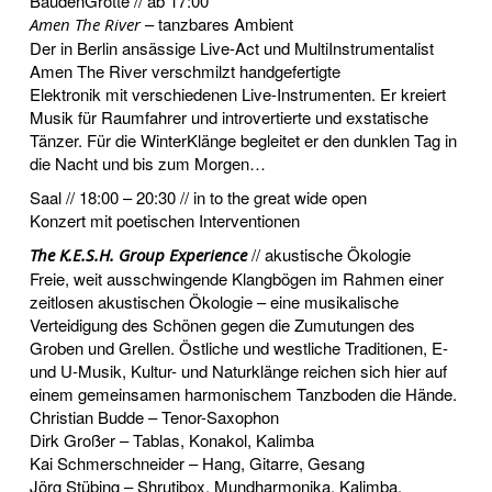
BaudenGrotte // ab 17:00
– tanzbares Ambient
Amen The River
Der in Berlin ansässige Live-Act und MultiInstrumentalist
Amen The River verschmilzt handgefertigte
Elektronik mit verschiedenen Live-Instrumenten. Er kreiert
Musik für Raumfahrer und introvertierte und exstatische
Tänzer. Für die WinterKlänge begleitet er den dunklen Tag in
die Nacht und bis zum Morgen…
Saal // 18:00 – 20:30 // in to the great wide open
Konzert mit poetischen Interventionen
// akustische Ökologie
The K.E.S.H. Group Experience
Freie, weit ausschwingende Klangbögen im Rahmen einer
zeitlosen akustischen Ökologie – eine musikalische
Verteidigung des Schönen gegen die Zumutungen des
Groben und Grellen. Östliche und westliche Traditionen, E-
und U-Musik, Kultur- und Naturklänge reichen sich hier auf
einem gemeinsamen harmonischem Tanzboden die Hände.
Christian Budde – Tenor-Saxophon
Dirk Großer – Tablas, Konakol, Kalimba
Kai Schmerschneider – Hang, Gitarre, Gesang
Jörg Stübing – Shrutibox, Mundharmonika, Kalimba,