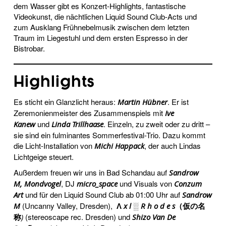
dem Wasser gibt es Konzert-Highlights, fantastische
Videokunst, die nächtlichen Liquid Sound Club-Acts und
zum Ausklang Frühnebelmusik zwischen dem letzten
Traum im Liegestuhl und dem ersten Espresso in der
Bistrobar.
Highlights
Es sticht ein Glanzlicht heraus:
. Er ist
Martin Hübner
Zeremonienmeister des Zusammenspiels mit
Ive
und
. Einzeln, zu zweit oder zu dritt –
Kanew
Linda Trillhaase
sie sind ein fulminantes Sommerfestival-Trio. Dazu kommt
die Licht-Installation von
, der auch Lindas
Michi Happack
Lichtgeige steuert.
Außerdem freuen wir uns in Bad Schandau auf
Sandrow
, DJ
und Visuals von
M,
Mondvogel
micro_space
Conzum
und für den Liquid Sound Club ab 01:00 Uhr auf
Art
Sandrow
(Uncanny Valley, Dresden),
M
Λ x l ░ R h o d e s（仮の名
(stereoscape rec. Dresden) und
称
)
Shizo Van De